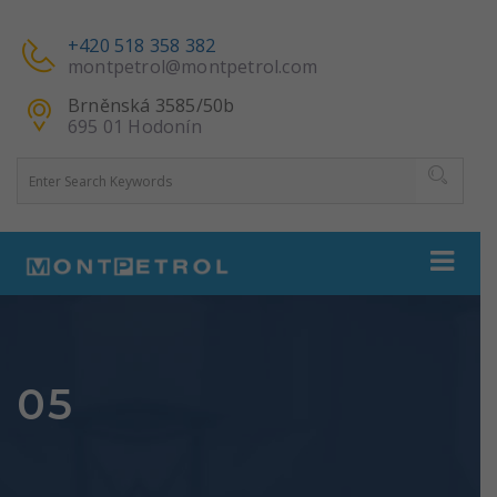
+420 518 358 382
montpetrol@montpetrol.com
Brněnská 3585/50b
695 01 Hodonín
05