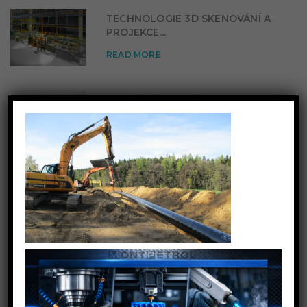
TECHNOLOGIE 3D SKENOVÁNÍ A
PROJEKCE...
READ MORE
×
OTEVŘENÍ POBOČKY V
PARDUBICÍCH...
READ MORE
ZALOŽENÍ DIVIZE ENERGO...
READ MORE
KATEGORIE