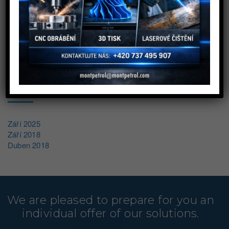
Energetika
Obecné
ARCHIV
Září 2025
Září 2018
Duben 2018
We are pleased to prepare for you an
individual offer of our solutions.