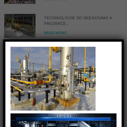
TECHNOLOGIE 3D SKENOVÁNÍ A
PROJEKCE...
READ MORE
OTEVŘENÍ POBOČKY V
PARDUBICÍCH...
READ MORE
ZALOŽENÍ DIVIZE ENERGO...
READ MORE
KATEGORIE