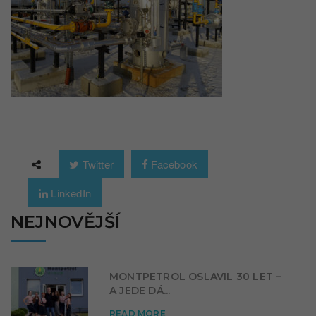
Twitter
Facebook
LinkedIn
NEJNOVĚJŠÍ
MONTPETROL OSLAVIL 30 LET –
A JEDE DÁ...
READ MORE