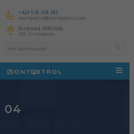
+420 518 358 382
montpetrol@montpetrol.com
Brněnská 3585/50b
695 01 Hodonín
04