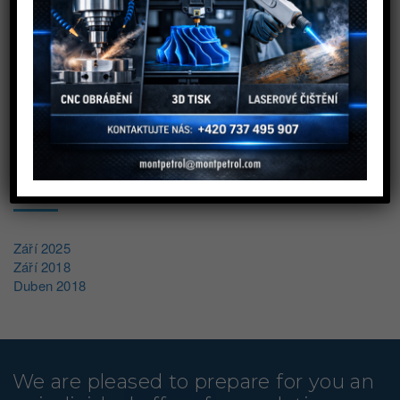
Energetika
Obecné
ARCHIV
Září 2025
Září 2018
Duben 2018
We are pleased to prepare for you an