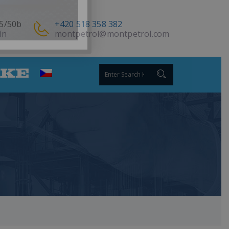
5/50b
+420 518 358 382
ín
montpetrol@montpetrol.com