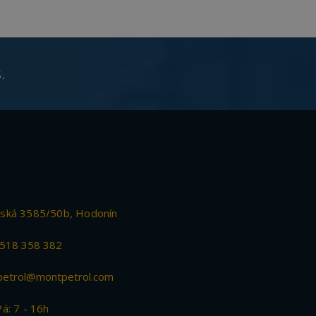
.
ská 3585/50b, Hodonín
518 358 382
etrol@montpetrol.com
Pá: 7 - 16h