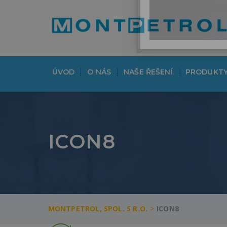
ÚVOD
O NÁS
NAŠE ŘEŠENÍ
PRODUKT
ICON8
>
MONTPETROL, SPOL. S R.O.
ICON8