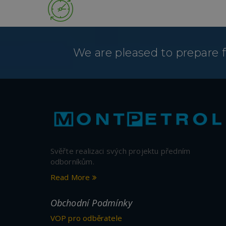
We are pleased to prepare fo
Svěřte realizaci svých projektu předním
odborníkům.
Read More
Obchodní Podmínky
VOP pro odběratele