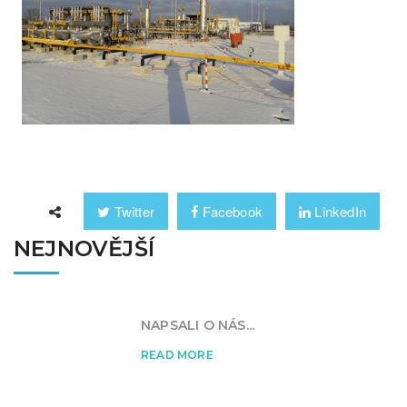
Twitter
Facebook
LinkedIn
NEJNOVĚJŠÍ
NAPSALI O NÁS...
READ MORE