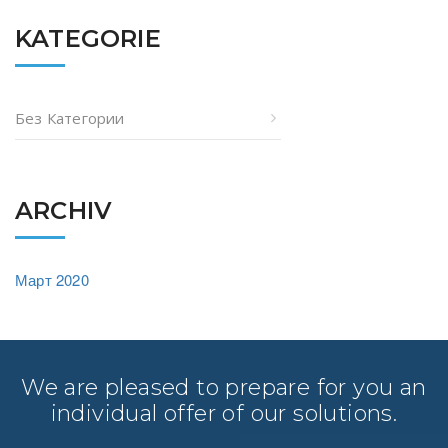
KATEGORIE
Без Категории
ARCHIV
Март 2020
We are pleased to prepare for you an
individual offer of our solutions.