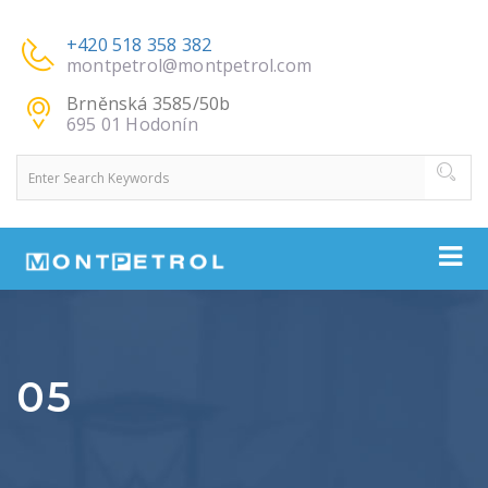
+420 518 358 382
montpetrol@montpetrol.com
Brněnská 3585/50b
695 01 Hodonín
05