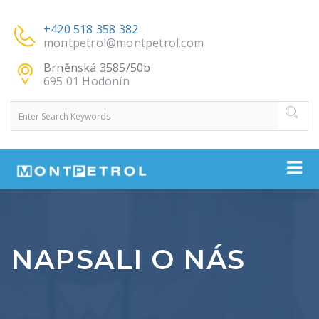
+420 518 358 382
montpetrol@montpetrol.com
Brněnská 3585/50b
695 01 Hodonín
NAPSALI O NÁS